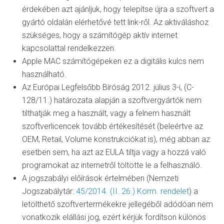
érdekében azt ajánljuk, hogy telepítse újra a szoftvert a
gyártó oldalán elérhetővé tett link-ről. Az aktiváláshoz
szükséges, hogy a számítógép aktív internet
kapcsolattal rendelkezzen.
Apple MAC számítógépeken ez a digitális kulcs nem
használható.
Az Európai Legfelsőbb Bíróság 2012. július 3-i, (C-
128/11.) határozata alapján a szoftvergyártók nem
tilthatják meg a használt, vagy a felnem használt
szoftverlicencek tovább értékesítését (beleértve az
OEM, Retail, Volume konstrukciókat is), még abban az
esetben sem, ha azt az EULA tiltja vagy a hozzá való
programokat az internetről töltötte le a felhasználó.
A jogszabályi előírások értelmében (Nemzeti
Jogszabálytár:
45/2014. (II. 26.) Korm. rendelet
) a
letölthető szoftvertermékekre jellegéből adódóan nem
vonatkozik elállási jog, ezért kérjük fordítson különös