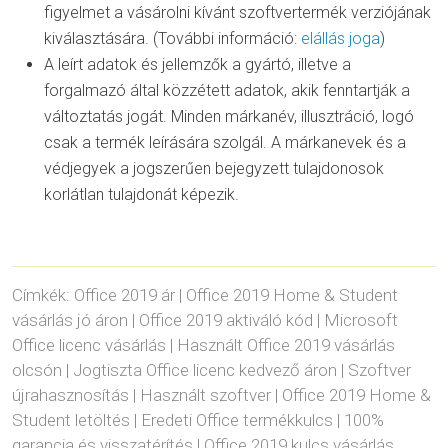
figyelmet a vásárolni kívánt szoftvertermék verziójának
kiválasztására. (További információ:
elállás joga
)
A leírt adatok és jellemzők a gyártó, illetve a
forgalmazó által közzétett adatok, akik fenntartják a
változtatás jogát. Minden márkanév, illusztráció, logó
csak a termék leírására szolgál. A márkanevek és a
védjegyek a jogszerűen bejegyzett tulajdonosok
korlátlan tulajdonát képezik.
Címkék: Office 2019 ár | Office 2019 Home & Student
vásárlás jó áron | Office 2019 aktiváló kód | Microsoft
Office licenc vásárlás | Használt Office 2019 vásárlás
olcsón | Jogtiszta Office licenc kedvező áron | Szoftver
újrahasznosítás | Használt szoftver | Office 2019 Home &
Student letöltés | Eredeti Office termékkulcs | 100%
garancia és visszatérítés | Office 2019 kulcs vásárlás