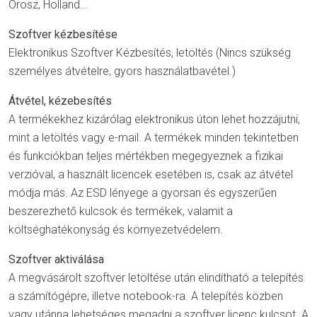
Orosz, Holland...
Szoftver kézbesítése
Elektronikus Szoftver Kézbesítés, letöltés (Nincs szükség
személyes átvételre, gyors használatbavétel.)
Átvétel, kézebesítés
A termékekhez kizárólag elektronikus úton lehet hozzájutni,
mint a letöltés vagy e-mail. A termékek minden tekintetben
és funkciókban teljes mértékben megegyeznek a fizikai
verzióval, a használt licencek esetében is, csak az átvétel
módja más. Az ESD lényege a gyorsan és egyszerűen
beszerezhető kulcsok és termékek, valamit a
költséghatékonyság és környezetvédelem.
Szoftver aktiválása
A megvásárolt szoftver letöltése után elindítható a telepítés
a számítógépre, illetve notebook-ra. A telepítés közben
vagy utánna lehetséges megadni a szoftver licenc kulcsot. A