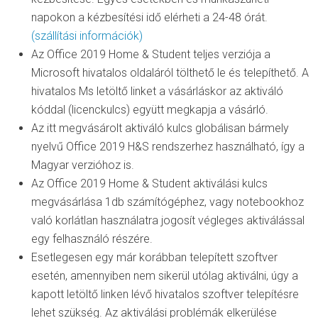
napokon a kézbesítési idő elérheti a 24-48 órát.
(szállítási információk)
Az Office 2019 Home & Student teljes verziója a
Microsoft hivatalos oldaláról tölthető le és telepíthető. A
hivatalos Ms letöltő linket a vásárláskor az aktiváló
kóddal (licenckulcs) együtt megkapja a vásárló.
Az itt megvásárolt aktiváló kulcs globálisan bármely
nyelvű Office 2019 H&S rendszerhez használható, így a
Magyar verzióhoz is.
Az Office 2019 Home & Student aktiválási kulcs
megvásárlása 1db számítógéphez, vagy notebookhoz
való korlátlan használatra jogosít végleges aktiválással
egy felhasználó részére.
Esetlegesen egy már korábban telepített szoftver
esetén, amennyiben nem sikerül utólag aktiválni, úgy a
kapott letöltő linken lévő hivatalos szoftver telepítésre
lehet szükség. Az aktiválási problémák elkerülése