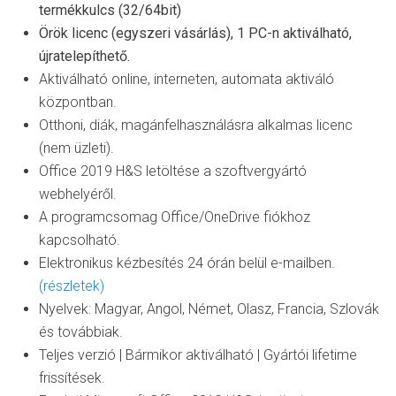
termékkulcs (32/64bit)
Örök licenc (egyszeri vásárlás), 1 PC-n aktiválható,
újratelepíthető.
Aktiválható online, interneten, automata aktiváló
központban.
Otthoni, diák, magánfelhasználásra alkalmas licenc
(nem üzleti).
Office 2019 H&S letöltése a szoftvergyártó
webhelyéről.
A programcsomag Office/OneDrive fiókhoz
kapcsolható.
Elektronikus kézbesítés 24 órán belül e-mailben.
(részletek)
Nyelvek: Magyar, Angol, Német, Olasz, Francia, Szlovák
és továbbiak.
Teljes verzió | Bármikor aktiválható | Gyártói lifetime
frissítések.