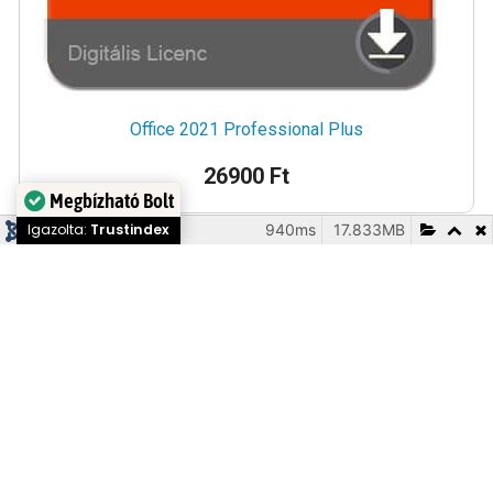
Office 2021 Professional Plus
26900 Ft
Megbízható Bolt
940ms
17.833MB
Igazolta:
Trustindex
223
INFORMÁCIÓ
TÁJÉKOZTATÓ
Hogyan vásároljak
Szállítás
és kézbesítés
Retail, OEM,
Jogalap az EU-ban
Garancia
MAK jelentése
Szoftver
és elállás
Szerződési