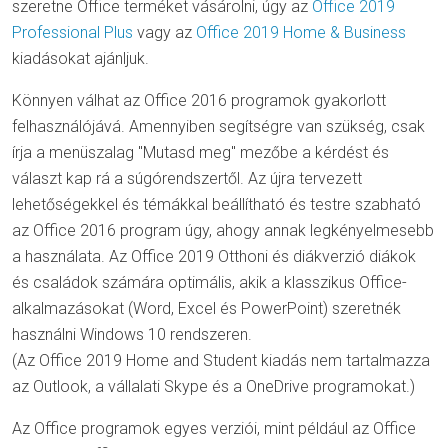
szeretne Office terméket vásárolni, úgy az
Office 2019
Professional Plus
vagy az
Office 2019 Home & Business
kiadásokat ajánljuk.
Könnyen válhat az Office 2016 programok gyakorlott
felhasználójává. Amennyiben segítségre van szükség, csak
írja a menüszalag "Mutasd meg" mezőbe a kérdést és
választ kap rá a súgórendszertől. Az újra tervezett
lehetőségekkel és témákkal beállítható és testre szabható
az Office 2016 program úgy, ahogy annak legkényelmesebb
a használata. Az Office 2019 Otthoni és diákverzió diákok
és családok számára optimális, akik a klasszikus Office-
alkalmazásokat (Word, Excel és PowerPoint) szeretnék
használni Windows 10 rendszeren.
(Az Office 2019 Home and Student kiadás nem tartalmazza
az Outlook, a vállalati Skype és a OneDrive programokat.)
Az Office programok egyes verziói, mint például az Office