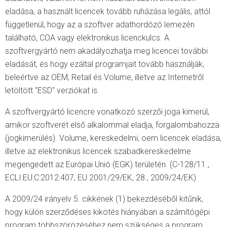
eladása, a használt licencek tovább ruházása legális, attól
függetlenül, hogy az a szoftver adathordózó lemezén
található, COA vagy elektronikus licenckulcs. A
szoftvergyártó nem akadályozhatja meg licencei további
eladását, és hogy ezáltal programjait tovább használják,
beleértve az OEM, Retail és Volume, illetve az Internetről
letöltött "ESD" verziókat is.
A szoftvergyártó licencre vonatkozó szerzői joga kimerül,
amikor szoftverét első alkalommal eladja, forgalombahozza
(jogkimerülés). Volume, kereskedelmi, oem licencek eladása,
illetve az elektronikus licencek szabadkereskedelme
megengedett az Európai Unió (EGK) területén. (C-128/11.,
ECLI:EU:C:2012:407, EU 2001/29/EK, 28., 2009/24/EK)
A 2009/24 irányelv 5. cikkének (1) bekezdéséből kitűnik,
hogy külön szerződéses kikötés hiányában a számítógépi
program többszörözéséhez nem szükséges a program