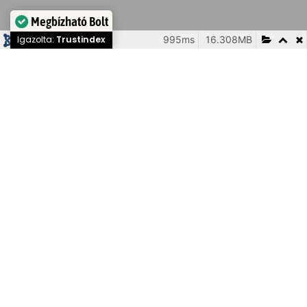
Megbízható Bolt
995ms
16.308MB
229
Igazolta:
Trustindex
KAPCSOLAT
Webes ügyfélszolgálat
FB Messenger
Fletcom Kft.
5600 Békéscsaba, Kazinczy
u. 4.
KAPCSOLAT
Webes ügyfélszolgálat
FB
Messenger