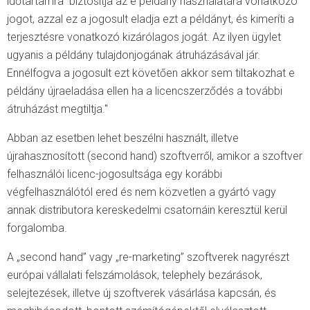
időtartamra biztosítja az e példány használatára vonatkozó
jogot, azzal ez a jogosult eladja ezt a példányt, és kimeríti a
terjesztésre vonatkozó kizárólagos jogát. Az ilyen ügylet
ugyanis a példány tulajdonjogának átruházásával jár.
Ennélfogva a jogosult ezt követően akkor sem tiltakozhat e
példány újraeladása ellen ha a licencszerződés a további
átruházást megtiltja."
Abban az esetben lehet beszélni használt, illetve
újrahasznosított (second hand) szoftverről, amikor a szoftver
felhasználói licenc-jogosultsága egy korábbi
végfelhasználótól ered és nem közvetlen a gyártó vagy
annak distributora kereskedelmi csatornáin keresztül kerül
forgalomba.
A „second hand” vagy „re-marketing” szoftverek nagyrészt
európai vállalati felszámolások, telephely bezárások,
selejtezések, illetve új szoftverek vásárlása kapcsán, és