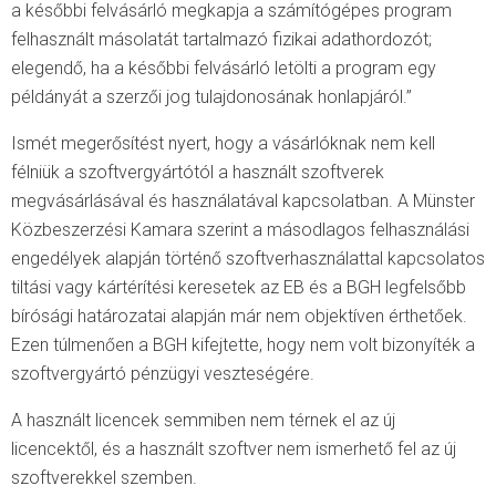
a későbbi felvásárló megkapja a számítógépes program
felhasznált másolatát tartalmazó fizikai adathordozót;
elegendő, ha a későbbi felvásárló letölti a program egy
példányát a szerzői jog tulajdonosának honlapjáról.”
Ismét megerősítést nyert, hogy a vásárlóknak nem kell
félniük a szoftvergyártótól a használt szoftverek
megvásárlásával és használatával kapcsolatban. A Münster
Közbeszerzési Kamara szerint a másodlagos felhasználási
engedélyek alapján történő szoftverhasználattal kapcsolatos
tiltási vagy kártérítési keresetek az EB és a BGH legfelsőbb
bírósági határozatai alapján már nem objektíven érthetőek.
Ezen túlmenően a BGH kifejtette, hogy nem volt bizonyíték a
szoftvergyártó pénzügyi veszteségére.
A használt licencek semmiben nem térnek el az új
licencektől, és a használt szoftver nem ismerhető fel az új
szoftverekkel szemben.