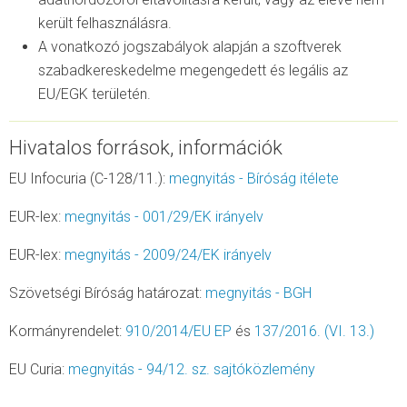
került felhasználásra.
A vonatkozó jogszabályok alapján a szoftverek
szabadkereskedelme megengedett és legális az
EU/EGK területén.
Hivatalos források, információk
EU Infocuria (C-128/11.):
megnyitás - Bíróság itélete
EUR-lex:
megnyitás - 001/29/EK irányelv
EUR-lex:
megnyitás - 2009/24/EK irányelv
Szövetségi Bíróság határozat:
megnyitás - BGH
Kormányrendelet:
910/2014/EU EP
és
137/2016. (VI. 13.)
EU Curia:
megnyitás - 94/12. sz. sajtóközlemény