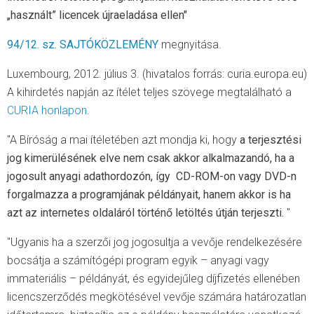
„használt” licencek újraeladása ellen"
94/12. sz. SAJTÓKÖZLEMÉNY
megnyitása.
Luxembourg, 2012. július 3. (hivatalos forrás: curia.europa.eu)
A kihirdetés napján az ítélet teljes szövege megtalálható a
CURIA honlapon
.
"A Bíróság a mai ítéletében azt mondja ki, hogy
a terjesztési
jog kimerülésének elve nem csak akkor alkalmazandó, ha a
jogosult anyagi adathordozón, így CD-ROM-on vagy DVD-n
forgalmazza a programjának példányait, hanem akkor is ha
azt az internetes oldaláról történő letöltés útján terjeszti.
"
"Ugyanis ha a szerzői jog jogosultja a vevője rendelkezésére
bocsátja a számítógépi program egyik – anyagi vagy
immateriális – példányát, és egyidejűleg díjfizetés ellenében
licencszerződés megkötésével vevője számára határozatlan