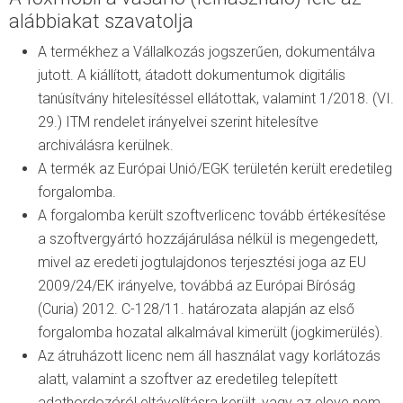
alábbiakat szavatolja
A termékhez a Vállalkozás jogszerűen, dokumentálva
jutott. A kiállított, átadott dokumentumok digitális
tanúsítvány hitelesítéssel ellátottak, valamint 1/2018. (VI.
29.) ITM rendelet irányelvei szerint hitelesítve
archiválásra kerülnek.
A termék az Európai Unió/EGK területén került eredetileg
forgalomba.
A forgalomba került szoftverlicenc tovább értékesítése
a szoftvergyártó hozzájárulása nélkül is megengedett,
mivel az eredeti jogtulajdonos terjesztési joga az EU
2009/24/EK irányelve, továbbá az Európai Bíróság
(Curia) 2012. C-128/11. határozata alapján az első
forgalomba hozatal alkalmával kimerült (jogkimerülés).
Az átruházott licenc nem áll használat vagy korlátozás
alatt, valamint a szoftver az eredetileg telepített
adathordozóról eltávolításra került, vagy az eleve nem