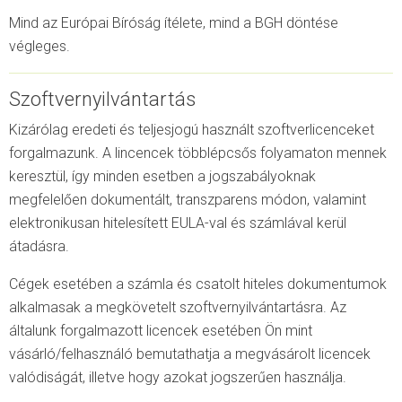
Mind az Európai Bíróság ítélete, mind a BGH döntése
végleges.
Szoftvernyilvántartás
Kizárólag eredeti és teljesjogú használt szoftverlicenceket
forgalmazunk. A lincencek többlépcsős folyamaton mennek
keresztül, így minden esetben a jogszabályoknak
megfelelően dokumentált, transzparens módon, valamint
elektronikusan hitelesített EULA-val és számlával kerül
átadásra.
Cégek esetében a számla és csatolt hiteles dokumentumok
alkalmasak a megkövetelt szoftvernyilvántartásra. Az
általunk forgalmazott licencek esetében Ön mint
vásárló/felhasználó bemutathatja a megvásárolt licencek
valódiságát, illetve hogy azokat jogszerűen használja.