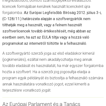
meghibásodott, bontott számítógépektől elválasztott
licencek formájában kerülnek használt licencként újra
forgalomba.
Az Európai Legfelsőbb Bíróság 2012. július 3-i,
(C-128/11.) határozata alapján a szoftvergyártók nem
tilthatják meg a használt, vagy a felnem használt
szoftverlicencek tovább értékesítését, még abban az
esetben sem, ha azt az EULA tiltja vagy a hozzá való
programokat az internetről töltötte le a felhasználó.
A szoftvergyártó szerzői joga az első eladáskor kimerül
(jogkimerülés), ezáltal nem akadályozhatja meg annak
további eladását és használatát, ha már egyszer forgalomba
hozta a szoftvert. Ha a szerzői jog jogosultja eladja a
program egyik példányát és biztosítja a felhasználó számára
annak használatára vonatkozó jogot, ezzel kimeríti a
terjesztésre vonatkozó jogát.
Az Európai Parlament és a Tanács