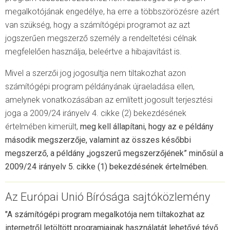
megalkotójának engedélye, ha erre a többszörözésre azért
van szükség, hogy a számítógépi programot az azt
jogszerűen megszerző személy a rendeltetési célnak
megfelelően használja, beleértve a hibajavítást is.
Mivel a szerzői jog jogosultja nem tiltakozhat azon
számítógépi program példányának újraeladása ellen,
amelynek vonatkozásában az említett jogosult terjesztési
joga a 2009/24 irányelv 4. cikke (2) bekezdésének
értelmében kimerült,
meg kell állapítani, hogy az e példány
második megszerzője, valamint az összes későbbi
megszerző, a példány „jogszerű megszerzőjének” minősül a
2009/24 irányelv 5. cikke (1) bekezdésének értelmében.
Az Európai Unió Bírósága sajtóközlemény
"A számítógépi program megalkotója nem tiltakozhat az
internetről letöltött programjainak használatát lehetővé tévő