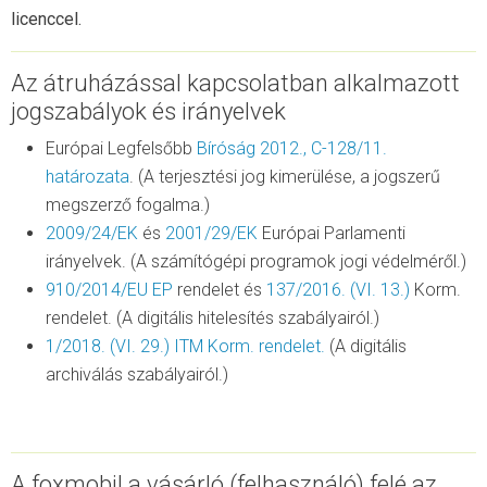
licenccel.
Az átruházással kapcsolatban alkalmazott
jogszabályok és irányelvek
Európai Legfelsőbb
Bíróság 2012., C-128/11.
határozata
. (A terjesztési jog kimerülése, a jogszerű
megszerző fogalma.)
2009/24/EK
és
2001/29/EK
Európai Parlamenti
irányelvek. (A számítógépi programok jogi védelméről.)
910/2014/EU EP
rendelet és
137/2016. (VI. 13.)
Korm.
rendelet. (A digitális hitelesítés szabályairól.)
1/2018. (VI. 29.) ITM Korm. rendelet.
(A digitális
archiválás szabályairól.)
A foxmobil a vásárló (felhasználó) felé az