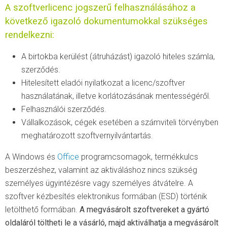
A szoftverlicenc jogszerű felhasználásához a
következő igazoló dokumentumokkal szükséges
rendelkezni:
A birtokba kerülést (átruházást) igazoló hiteles számla,
szerződés.
Hitelesített eladói nyilatkozat a licenc/szoftver
használatának, illetve korlátozásának mentességéről.
Felhasználói szerződés.
Vállalkozások, cégek esetében a számviteli törvényben
meghatározott szoftvernyilvántartás.
A Windows és
Office
programcsomagok, termékkulcs
beszerzéshez, valamint az aktiváláshoz nincs szükség
személyes ügyintézésre vagy személyes átvátelre. A
szoftver kézbesítés elektronikus formában (ESD) történik
letölthető formában.
A megvásárolt szoftvereket a gyártó
oldaláról töltheti le a vásárló, majd aktiválhatja a megvásárolt