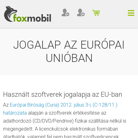
JOGALAP AZ EURÓPAI
UNIÓBAN
Használt szoftverek jogalapja az EU-ban
Az
Európai Bíróság (Curia) 2012. július 3-i, (C-128/11.)
határozata
alapján a szoftverek értékesítése az
adathordozó (CD/DVD/Pendrive) fizikai szállítása nélkül is
megengedett. A licenckulcsok elektronikus formában
átadhatók, valamint fel nem használt szoftverlicencek