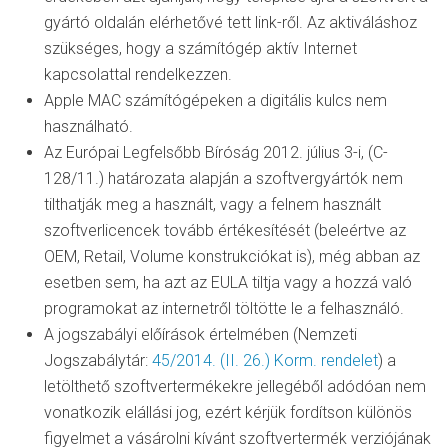
gyártó oldalán elérhetővé tett link-ről. Az aktiváláshoz
szükséges, hogy a számítógép aktív Internet
kapcsolattal rendelkezzen.
Apple MAC számítógépeken a digitális kulcs nem
használható.
Az Európai Legfelsőbb Bíróság 2012. július 3-i, (C-
128/11.) határozata alapján a szoftvergyártók nem
tilthatják meg a használt, vagy a felnem használt
szoftverlicencek tovább értékesítését (beleértve az
OEM, Retail, Volume konstrukciókat is), még abban az
esetben sem, ha azt az EULA tiltja vagy a hozzá való
programokat az internetről töltötte le a felhasználó.
A jogszabályi előírások értelmében (Nemzeti
Jogszabálytár:
45/2014. (II. 26.) Korm. rendelet
) a
letölthető szoftvertermékekre jellegéből adódóan nem
vonatkozik elállási jog, ezért kérjük fordítson különös
figyelmet a vásárolni kívánt szoftvertermék verziójának