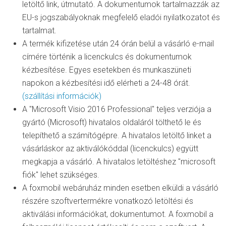
letöltő link, útmutató. A dokumentumok tartalmazzák az
EU-s jogszabályoknak megfelelő eladói nyilatkozatot és
tartalmat.
A termék kifizetése után 24 órán belül a vásárló e-mail
címére történik a licenckulcs és dokumentumok
kézbesítése. Egyes esetekben és munkaszüneti
napokon a kézbesítési idő elérheti a 24-48 órát.
(szállítási információk)
A "Microsoft Visio 2016 Professional" teljes verziója a
gyártó (Microsoft) hivatalos oldaláról tölthető le és
telepíthető a számítógépre. A hivatalos letöltő linket a
vásárláskor az aktiválókóddal (licenckulcs) együtt
megkapja a vásárló. A hivatalos letöltéshez "microsoft
fiók" lehet szükséges.
A foxmobil webáruház minden esetben elküldi a vásárló
részére szoftvertermékre vonatkozó letöltési és
aktiválási információkat, dokumentumot. A foxmobil a