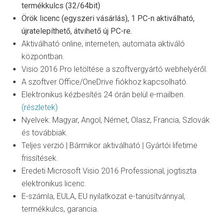
termékkulcs (32/64bit)
Örök licenc (egyszeri vásárlás), 1 PC-n aktiválható,
újratelepíthető, átvihető új PC-re.
Aktiválható online, interneten, automata aktiváló
központban.
Visio 2016 Pro letöltése a szoftvergyártó webhelyéről.
A szoftver Office/OneDrive fiókhoz kapcsolható.
Elektronikus kézbesítés 24 órán belül e-mailben.
(részletek)
Nyelvek: Magyar, Angol, Német, Olasz, Francia, Szlovák
és továbbiak.
Teljes verzió | Bármikor aktiválható | Gyártói lifetime
frissítések.
Eredeti Microsoft Visio 2016 Professional, jogtiszta
elektronikus licenc.
E-számla, EULA, EU nyilatkozat e-tanúsítvánnyal,
termékkulcs, garancia.