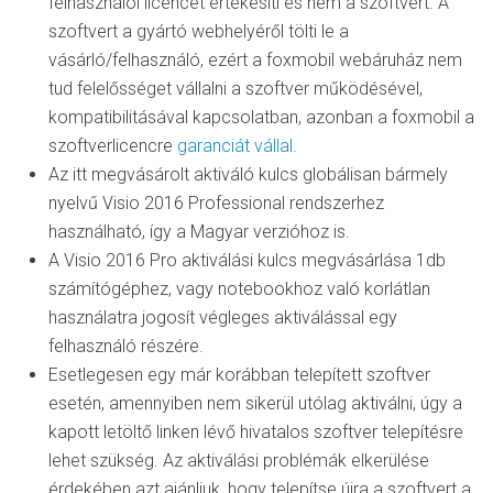
felhasználói licencet értékesíti és nem a szoftvert. A
szoftvert a gyártó webhelyéről tölti le a
vásárló/felhasználó, ezért a foxmobil webáruház nem
tud felelősséget vállalni a szoftver működésével,
kompatibilitásával kapcsolatban, azonban a foxmobil a
szoftverlicencre
garanciát vállal.
Az itt megvásárolt aktiváló kulcs globálisan bármely
nyelvű Visio 2016 Professional rendszerhez
használható, így a Magyar verzióhoz is.
A Visio 2016 Pro aktiválási kulcs megvásárlása 1db
számítógéphez, vagy notebookhoz való korlátlan
használatra jogosít végleges aktiválással egy
felhasználó részére.
Esetlegesen egy már korábban telepített szoftver
esetén, amennyiben nem sikerül utólag aktiválni, úgy a
kapott letöltő linken lévő hivatalos szoftver telepítésre
lehet szükség. Az aktiválási problémák elkerülése
érdekében azt ajánljuk, hogy telepítse újra a szoftvert a