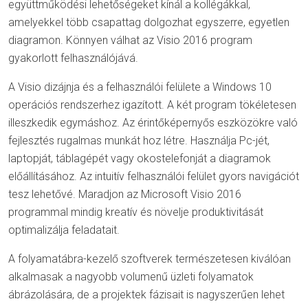
együttműködési lehetőségeket kínál a kollégákkal,
amelyekkel több csapattag dolgozhat egyszerre, egyetlen
diagramon. Könnyen válhat az Visio 2016 program
gyakorlott felhasználójává.
A Visio dizájnja és a felhasználói felülete a Windows 10
operációs rendszerhez igazított. A két program tökéletesen
illeszkedik egymáshoz. Az érintőképernyős eszközökre való
fejlesztés rugalmas munkát hoz létre. Használja Pc-jét,
laptopját, táblagépét vagy okostelefonját a diagramok
előállításához.
Az intuitív felhasználói felület gyors navigációt
tesz lehetővé. Maradjon az Microsoft Visio 2016
programmal mindig kreatív és növelje produktivitását
optimalizálja feladatait.
A folyamatábra-kezelő szoftverek természetesen kiválóan
alkalmasak a nagyobb volumenű üzleti folyamatok
ábrázolására, de a projektek fázisait is nagyszerűen lehet