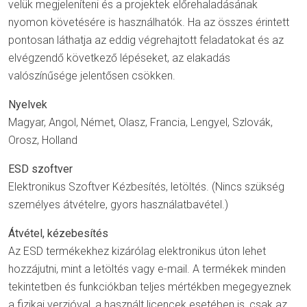
velük megjeleníteni és a projektek előrehaladásának
nyomon követésére is használhatók. Ha az összes érintett
pontosan láthatja az eddig végrehajtott feladatokat és az
elvégzendő következő lépéseket, az elakadás
valószínűsége jelentősen csökken.
Nyelvek
Magyar, Angol, Német, Olasz, Francia, Lengyel, Szlovák,
Orosz, Holland
ESD szoftver
Elektronikus Szoftver Kézbesítés, letöltés. (Nincs szükség
személyes átvételre, gyors használatbavétel.)
Átvétel, kézebesítés
Az ESD termékekhez kizárólag elektronikus úton lehet
hozzájutni, mint a letöltés vagy e-mail. A termékek minden
tekintetben és funkciókban teljes mértékben megegyeznek
a fizikai verzióval, a használt licencek esetében is, csak az