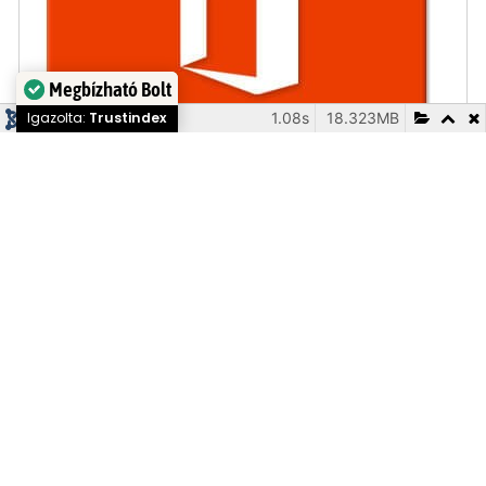
Megbízható Bolt
1.08s
18.323MB
222
Igazolta:
Trustindex
Office 2021 Professional Plus
26900 Ft