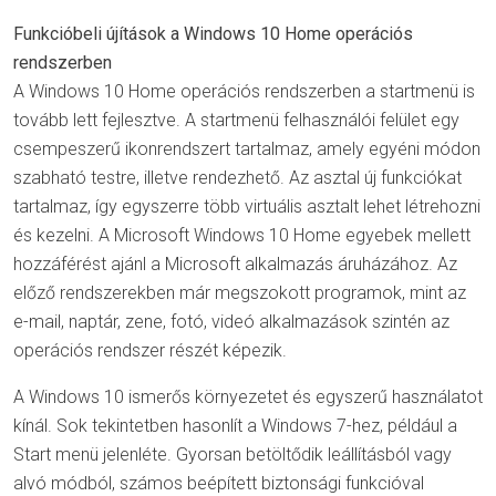
Funkcióbeli újítások a Windows 10 Home operációs
rendszerben
A Windows 10 Home operációs rendszerben a startmenü is
tovább lett fejlesztve. A startmenü felhasználói felület egy
csempeszerű ikonrendszert tartalmaz, amely egyéni módon
szabható testre, illetve rendezhető. Az asztal új funkciókat
tartalmaz, így egyszerre több virtuális asztalt lehet létrehozni
és kezelni. A Microsoft Windows 10 Home egyebek mellett
hozzáférést ajánl a Microsoft alkalmazás áruházához. Az
előző rendszerekben már megszokott programok, mint az
e-mail, naptár, zene, fotó, videó alkalmazások szintén az
operációs rendszer részét képezik.
A Windows 10 ismerős környezetet és egyszerű használatot
kínál. Sok tekintetben hasonlít a Windows 7-hez, például a
Start menü jelenléte. Gyorsan betöltődik leállításból vagy
alvó módból, számos beépített biztonsági funkcióval