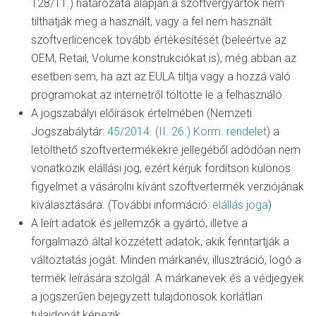
128/11.) határozata alapján a szoftvergyártók nem
tilthatják meg a használt, vagy a fel nem használt
szoftverlicencek tovább értékesítését (beleértve az
OEM, Retail, Volume konstrukciókat is), még abban az
esetben sem, ha azt az EULA tiltja vagy a hozzá való
programokat az internetről töltötte le a felhasználó.
A jogszabályi előírások értelmében (Nemzeti
Jogszabálytár:
45/2014. (II. 26.) Korm. rendelet
) a
letölthető szoftvertermékekre jellegéből adódóan nem
vonatkozik elállási jog, ezért kérjük fordítson különös
figyelmet a vásárolni kívánt szoftvertermék verziójának
kiválasztására. (További információ:
elállás joga
)
A leírt adatok és jellemzők a gyártó, illetve a
forgalmazó által közzétett adatok, akik fenntartják a
változtatás jogát. Minden márkanév, illusztráció, logó a
termék leírására szolgál. A márkanevek és a védjegyek
a jogszerűen bejegyzett tulajdonosok korlátlan
tulajdonát képezik.