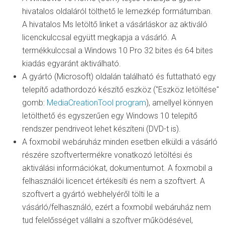
hivatalos oldaláról tölthető le lemezkép formátumban.
A hivatalos Ms letöltő linket a vásárláskor az aktiváló
licenckulccsal együtt megkapja a vásárló. A
termékkulccsal a Windows 10 Pro 32 bites és 64 bites
kiadás egyaránt aktiválható.
A gyártó (Microsoft) oldalán található és futtatható egy
telepítő adathordozó készítő eszköz ("Eszköz letöltése"
gomb:
MediaCreationTool program
), amellyel könnyen
letölthető és egyszerűen egy Windows 10 telepítő
rendszer pendriveot lehet készíteni (DVD-t is).
A foxmobil webáruház minden esetben elküldi a vásárló
részére szoftvertermékre vonatkozó letöltési és
aktiválási információkat, dokumentumot. A foxmobil a
felhasználói licencet értékesíti és nem a szoftvert. A
szoftvert a gyártó webhelyéről tölti le a
vásárló/felhasználó, ezért a foxmobil webáruház nem
tud felelősséget vállalni a szoftver működésével,