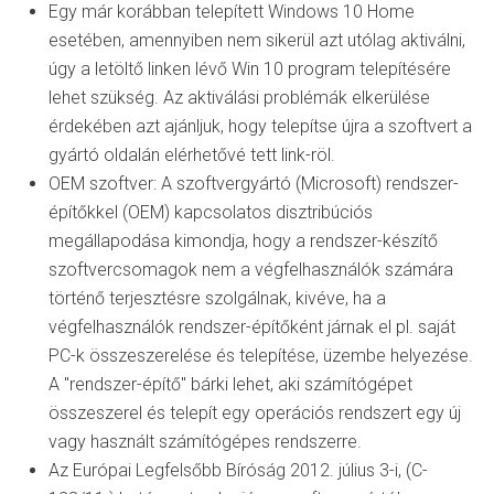
Egy már korábban telepített Windows 10 Home
esetében, amennyiben nem sikerül azt utólag aktiválni,
úgy a letöltő linken lévő Win 10 program telepítésére
lehet szükség. Az aktiválási problémák elkerülése
érdekében azt ajánljuk, hogy telepítse újra a szoftvert a
gyártó oldalán elérhetővé tett link-röl.
OEM szoftver: A szoftvergyártó (Microsoft) rendszer-
építőkkel (OEM) kapcsolatos disztribúciós
megállapodása kimondja, hogy a rendszer-készítő
szoftvercsomagok nem a végfelhasználók számára
történő terjesztésre szolgálnak, kivéve, ha a
végfelhasználók rendszer-építőként járnak el pl. saját
PC-k összeszerelése és telepítése, üzembe helyezése.
A "rendszer-építő" bárki lehet, aki számítógépet
összeszerel és telepít egy operációs rendszert egy új
vagy használt számítógépes rendszerre.
Az Európai Legfelsőbb Bíróság 2012. július 3-i, (C-